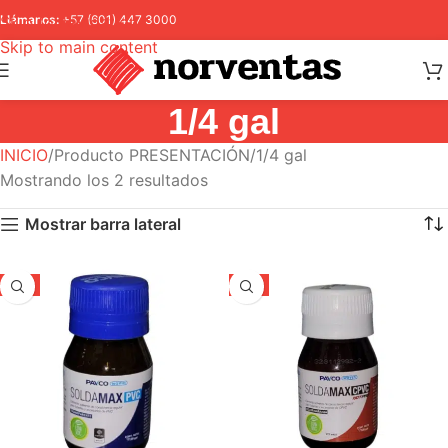
Skip to navigation
Llámanos:
+57 (601) 447 3000
Skip to main content
1/4 gal
INICIO
Producto PRESENTACIÓN
1/4 gal
Mostrando los 2 resultados
Mostrar barra lateral
-5%
-5%