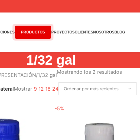
CIONES
PRODUCTOS
PROYECTOS
CLIENTES
NOSOTROS
BLOG
1/32 gal
Mostrando los 2 resultados
 PRESENTACIÓN
1/32 gal
Mostrar
9
12
18
24
ateral
-5%