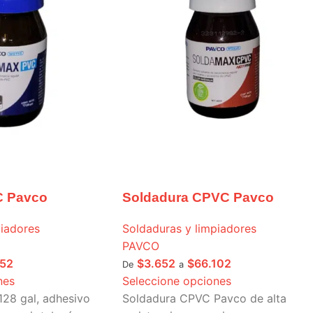
C Pavco
Soldadura CPVC Pavco
piadores
Soldaduras y limpiadores
PAVCO
652
$
3.652
$
66.102
De
a
nes
Seleccione opciones
128 gal, adhesivo
Soldadura CPVC Pavco de alta