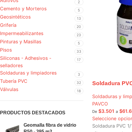
Aditivos
2
Cemento y Morteros
5
Geosintéticos
13
Grifería
20
Impermeabilizantes
23
Pinturas y Masillas
5
Pisos
33
Siliconas - Adhesivos -
17
selladores
Soldaduras y limpiadores
3
Tubería PVC
Soldadura PV
32
Válvulas
18
Soldaduras y lim
PAVCO
$
3.501
$
61.
De
a
PRODUCTOS DESTACADOS
Seleccione opcio
Geomalla fibra de vidrio
Soldadura PVC 1/
R50 - 395 m2