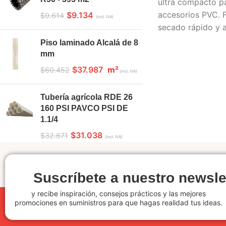
ultra compacto pa
accesorios PVC. F
$
9.134
$
9.614
(incl. IVA)
secado rápido y a
Piso laminado Alcalá de 8
mm
$
37.987
m²
$
60.452
(incl. IVA)
Tubería agrícola RDE 26
160 PSI PAVCO PSI DE
1.1/4
$
31.038
$
32.671
(incl. IVA)
Suscríbete a nuestro newsle
y recibe inspiración, consejos prácticos y las mejores
promociones en suministros para que hagas realidad tus ideas.