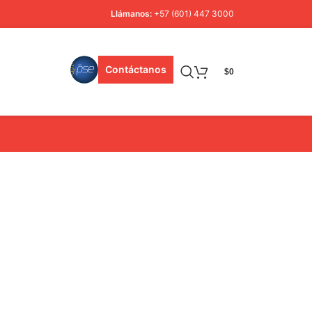
Llámanos:
+57 (601) 447 3000
Contáctanos
$
0