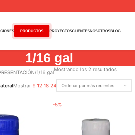
CIONES
PRODUCTOS
PROYECTOS
CLIENTES
NOSOTROS
BLOG
1/16 gal
Mostrando los 2 resultados
 PRESENTACIÓN
1/16 gal
Mostrar
9
12
18
24
ateral
-5%