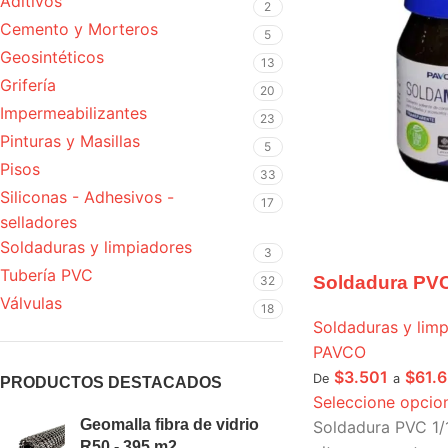
Aditivos
2
Cemento y Morteros
5
Geosintéticos
13
Grifería
20
Impermeabilizantes
23
Pinturas y Masillas
5
Pisos
33
Siliconas - Adhesivos -
17
selladores
Soldaduras y limpiadores
3
Tubería PVC
Soldadura PV
32
Válvulas
18
Soldaduras y lim
PAVCO
$
3.501
$
61.
De
a
PRODUCTOS DESTACADOS
Seleccione opcio
Geomalla fibra de vidrio
Soldadura PVC 1/
R50 - 395 m2