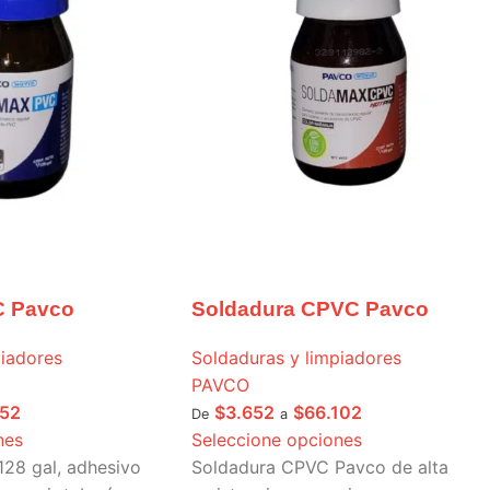
C Pavco
Soldadura CPVC Pavco
piadores
Soldaduras y limpiadores
PAVCO
652
$
3.652
$
66.102
De
a
nes
Seleccione opciones
128 gal, adhesivo
Soldadura CPVC Pavco de alta