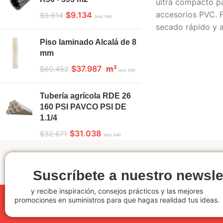
ultra compacto pa
accesorios PVC. F
$
9.134
$
9.614
(incl. IVA)
secado rápido y a
Piso laminado Alcalá de 8
mm
$
37.987
m²
$
60.452
(incl. IVA)
Tubería agrícola RDE 26
160 PSI PAVCO PSI DE
1.1/4
$
31.038
$
32.671
(incl. IVA)
Suscríbete a nuestro newsle
y recibe inspiración, consejos prácticos y las mejores
promociones en suministros para que hagas realidad tus ideas.