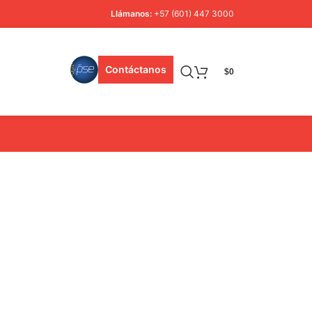
Llámanos:
+57 (601) 447 3000
Contáctanos
$
0