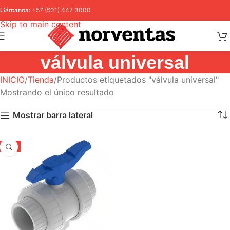
Skip to navigation
Llámanos:
+57 (601) 447 3000
Skip to main content
válvula universal
INICIO
Tienda
Productos etiquetados "válvula universal"
Mostrando el único resultado
Mostrar barra lateral
-5%