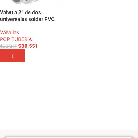
Válvula 2” de dos
universales soldar PVC
Válvulas
PCP TUBERIA
$
88.551
$
93.211
AÑADIR A LA CESTA