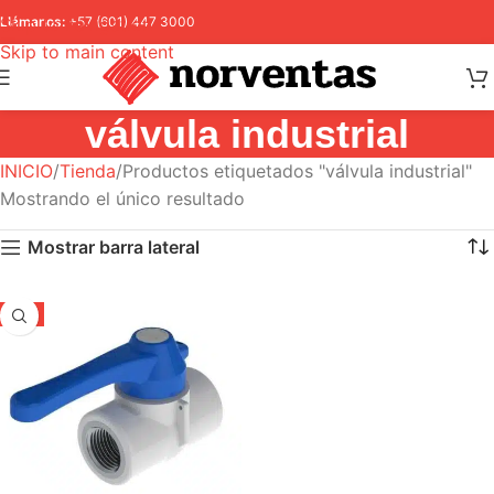
Skip to navigation
Llámanos:
+57 (601) 447 3000
Skip to main content
válvula industrial
INICIO
Tienda
Productos etiquetados "válvula industrial"
Mostrando el único resultado
Mostrar barra lateral
-5%