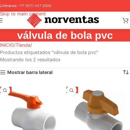
Skip to navigation
Llámanos:
+57 (601) 447 3000
Skip to main content
válvula de bola pvc
INICIO
Tienda
Productos etiquetados "válvula de bola pvc"
Mostrando los 2 resultados
Mostrar barra lateral
-5%
-5%