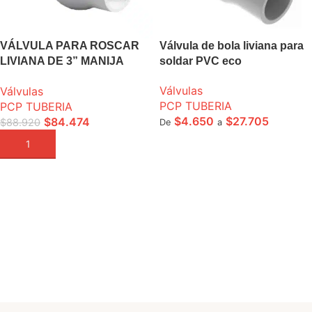
VÁLVULA PARA ROSCAR
Válvula de bola liviana para
LIVIANA DE 3” MANIJA
soldar PVC eco
LARGA
Válvulas
Válvulas
PCP TUBERIA
PCP TUBERIA
$
4.650
$
27.705
$
84.474
$
88.920
De
a
SELECCIONE OPCIONES
AÑADIR A LA CESTA