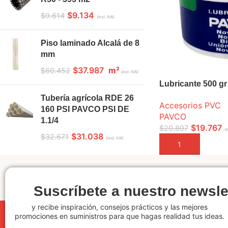
$
9.134
$
9.614
(incl. IVA)
Piso laminado Alcalá de 8
mm
$
37.987
m²
$
60.452
(incl. IVA)
Lubricante 500 gr
Tubería agrícola RDE 26
Accesorios PVC
160 PSI PAVCO PSI DE
PAVCO
1.1/4
$
19.767
$
20.807
(i
$
31.038
$
32.671
(incl. IVA)
AÑADIR A LA CEST
Suscríbete a nuestro newsle
y recibe inspiración, consejos prácticos y las mejores
promociones en suministros para que hagas realidad tus ideas.