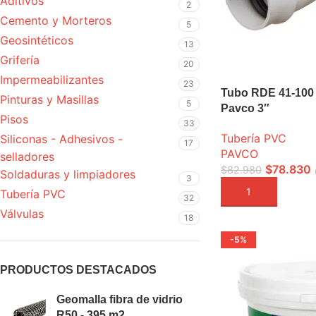
Aditivos
2
Cemento y Morteros
5
Geosintéticos
13
Grifería
20
Impermeabilizantes
23
Tubo RDE 41-100 
Pinturas y Masillas
5
Pavco 3″
Pisos
33
Tubería PVC
Siliconas - Adhesivos -
17
PAVCO
selladores
$
78.830
$
82.980
Soldaduras y limpiadores
3
AÑADIR A LA CEST
Tubería PVC
32
Válvulas
18
-5%
PRODUCTOS DESTACADOS
Geomalla fibra de vidrio
R50 - 395 m2