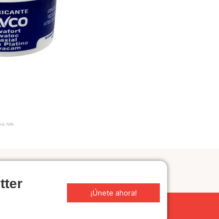
ncl. IVA)
A
tter
¡Únete ahora!