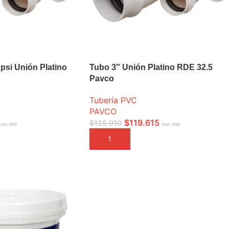
psi Unión Platino
Tubo 3″ Unión Platino RDE 32.5
Pavco
Tubería PVC
PAVCO
$
119.615
$
125.910
(incl. IVA)
(incl. IVA)
A
AÑADIR A LA CESTA