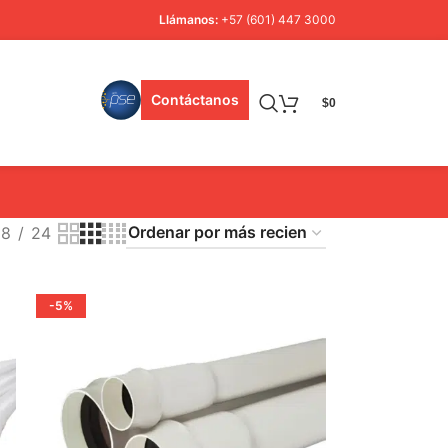
Llámanos:
+57 (601) 447 3000
Contáctanos
$
0
18
24
-5%