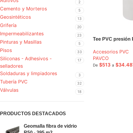
Aditivos
2
Cemento y Morteros
5
Geosintéticos
13
Grifería
20
Impermeabilizantes
23
Tee PVC presión
Pinturas y Masillas
5
Pisos
Accesorios PVC
33
PAVCO
Siliconas - Adhesivos -
17
$
513
$
34.48
De
a
selladores
Soldaduras y limpiadores
SELECCIONE OPCI
3
Tubería PVC
32
Válvulas
18
PRODUCTOS DESTACADOS
Geomalla fibra de vidrio
R50 - 395 m2