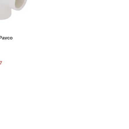
 Pavco
7
ONES