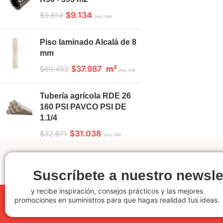
$
9.134
$
9.614
(incl. IVA)
Piso laminado Alcalá de 8
mm
$
37.987
m²
$
60.452
(incl. IVA)
Tubería agrícola RDE 26
160 PSI PAVCO PSI DE
1.1/4
$
31.038
$
32.671
(incl. IVA)
Suscríbete a nuestro newsle
y recibe inspiración, consejos prácticos y las mejores
promociones en suministros para que hagas realidad tus ideas.