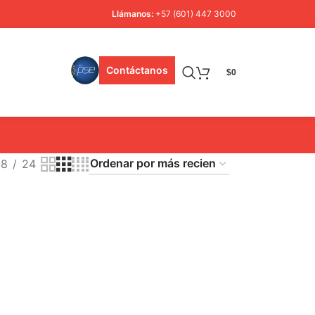
Llámanos:
+57 (601) 447 3000
Contáctanos
$
0
18
24