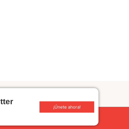
tter
¡Únete ahora!