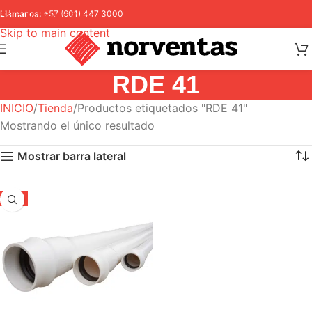
Skip to navigation
Llámanos:
+57 (601) 447 3000
Skip to main content
RDE 41
INICIO
Tienda
Productos etiquetados "RDE 41"
Mostrando el único resultado
Mostrar barra lateral
-5%