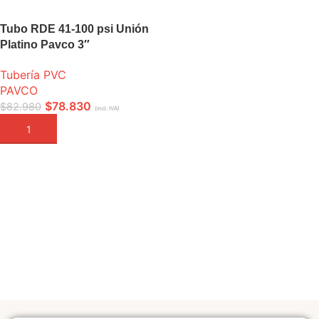
Tubo RDE 41-100 psi Unión
Platino Pavco 3″
Tubería PVC
PAVCO
$
78.830
$
82.980
(incl. IVA)
AÑADIR A LA CESTA