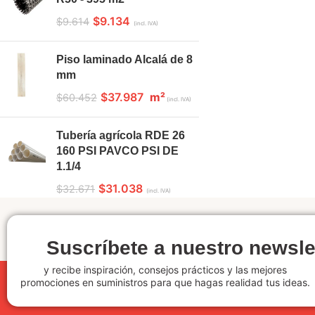
$
9.134
$
9.614
(incl. IVA)
Piso laminado Alcalá de 8
mm
$
37.987
m²
$
60.452
(incl. IVA)
Tubería agrícola RDE 26
160 PSI PAVCO PSI DE
1.1/4
$
31.038
$
32.671
(incl. IVA)
Suscríbete a nuestro newsle
y recibe inspiración, consejos prácticos y las mejores
promociones en suministros para que hagas realidad tus ideas.