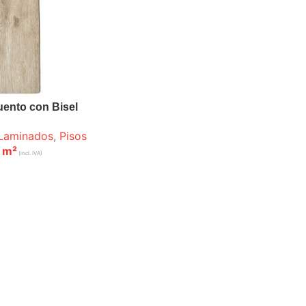
ento con Bisel
Laminados
,
Pisos
m²
(incl. IVA)