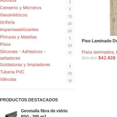
Aditivos
2
Cemento y Morteros
5
Geosintéticos
13
Grifería
20
Impermeabilizantes
23
Pinturas y Masillas
5
Piso Laminado Du
Pisos
33
Siliconas - Adhesivos -
Pisos laminados
,
17
$
42.828
selladores
$
60.452
Soldaduras y limpiadores
LEER MÁS
3
Tubería PVC
32
Válvulas
18
PRODUCTOS DESTACADOS
Geomalla fibra de vidrio
R50 - 395 m2