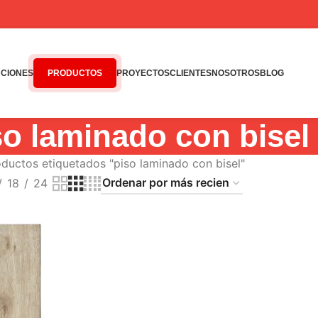
CIONES
PRODUCTOS
PROYECTOS
CLIENTES
NOSOTROS
BLOG
so laminado con bisel
ductos etiquetados "piso laminado con bisel"
18
24