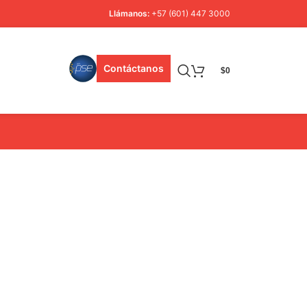
Llámanos:
+57 (601) 447 3000
Contáctanos
$
0