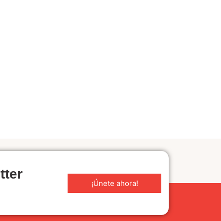
tter
¡Únete ahora!