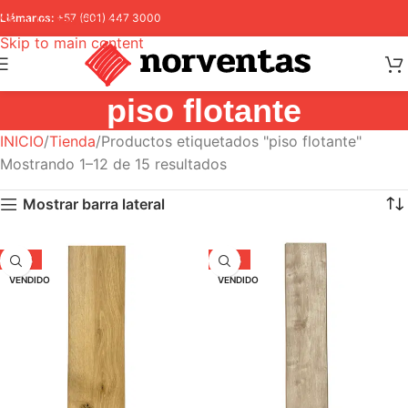
Skip to navigation
Llámanos:
+57 (601) 447 3000
Skip to main content
piso flotante
INICIO
Tienda
Productos etiquetados "piso flotante"
Mostrando 1–12 de 15 resultados
Mostrar barra lateral
-37%
-37%
VENDIDO
VENDIDO