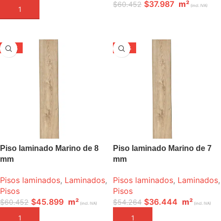
$
37.987
m²
$
60.452
(incl. IVA)
AÑADIR A LA CESTA
LEER MÁS
-24%
-33%
Piso laminado Marino de 8
Piso laminado Marino de 7
mm
mm
Pisos laminados
,
Laminados
,
Pisos laminados
,
Laminados
,
Pisos
Pisos
$
45.899
m²
$
36.444
m²
$
60.452
$
54.264
(incl. IVA)
(incl. IVA)
AÑADIR A LA CESTA
AÑADIR A LA CESTA