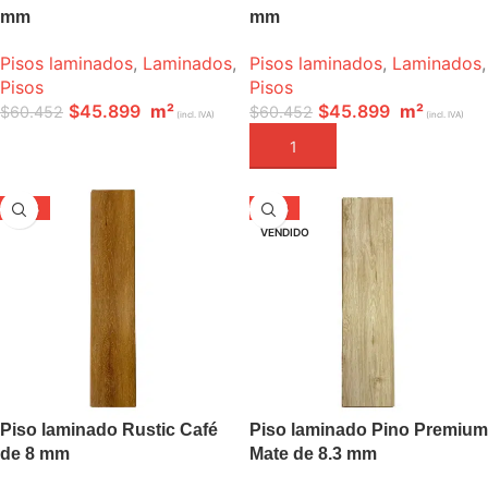
mm
mm
Pisos laminados
,
Laminados
,
Pisos laminados
,
Laminados
,
Pisos
Pisos
$
45.899
m²
$
45.899
m²
$
60.452
$
60.452
(incl. IVA)
(incl. IVA)
LEER MÁS
AÑADIR A LA CESTA
-20%
-37%
VENDIDO
Piso laminado Rustic Café
Piso laminado Pino Premium
de 8 mm
Mate de 8.3 mm