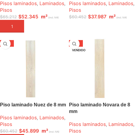
Pisos laminados
,
Laminados
,
Pisos laminados
,
Laminados
,
Pisos
Pisos
$
52.345
m²
$
37.987
m²
$
65.212
$
60.452
(incl. IVA)
(incl. IVA)
AÑADIR A LA CESTA
LEER MÁS
-24%
-37%
VENDIDO
Piso laminado Nuez de 8 mm
Piso laminado Novara de 8
mm
Pisos laminados
,
Laminados
,
Pisos
Pisos laminados
,
Laminados
,
$
45.899
m²
Pisos
$
60.452
(incl. IVA)