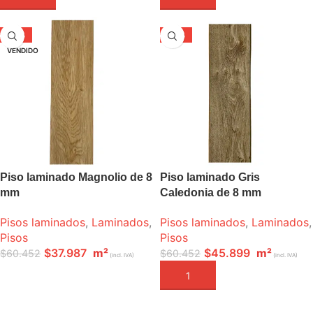
-37%
-24%
VENDIDO
Piso laminado Magnolio de 8
Piso laminado Gris
mm
Caledonia de 8 mm
Pisos laminados
,
Laminados
,
Pisos laminados
,
Laminados
,
Pisos
Pisos
$
37.987
m²
$
45.899
m²
$
60.452
$
60.452
(incl. IVA)
(incl. IVA)
LEER MÁS
AÑADIR A LA CESTA