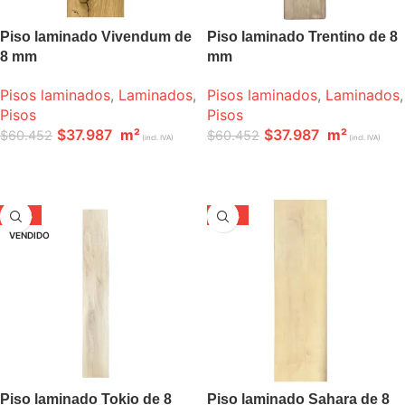
Piso laminado Vivendum de
Piso laminado Trentino de 8
8 mm
mm
Pisos laminados
,
Laminados
,
Pisos laminados
,
Laminados
,
Pisos
Pisos
$
37.987
m²
$
37.987
m²
$
60.452
$
60.452
(incl. IVA)
(incl. IVA)
LEER MÁS
LEER MÁS
-24%
-24%
VENDIDO
Piso laminado Tokio de 8
Piso laminado Sahara de 8