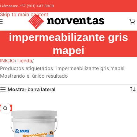
Skip to navigation
Llámanos:
+57 (601) 447 3000
Skip to main content
impermeabilizante gris
mapei
INICIO
Tienda
Productos etiquetados "impermeabilizante gris mapei"
Mostrando el único resultado
Mostrar barra lateral
-5%