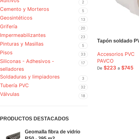
Aditivos
2
Cemento y Morteros
5
Geosintéticos
13
Grifería
20
Impermeabilizantes
23
Tapón soldado P
Pinturas y Masillas
5
Pisos
Accesorios PVC
33
PAVCO
Siliconas - Adhesivos -
17
$
223
$
745
De
a
selladores
Soldaduras y limpiadores
SELECCIONE OPCI
3
Tubería PVC
32
Válvulas
18
PRODUCTOS DESTACADOS
Geomalla fibra de vidrio
R50 - 395 m2