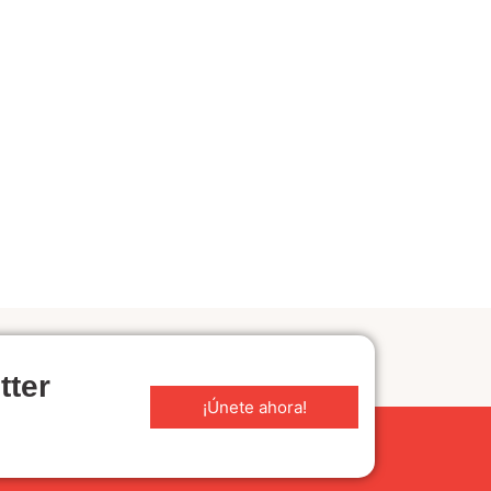
tter
¡Únete ahora!