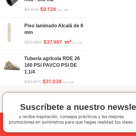
$
9.134
$
9.614
(incl. IVA)
Piso laminado Alcalá de 8
mm
$
37.987
m²
$
60.452
(incl. IVA)
Tubería agrícola RDE 26
160 PSI PAVCO PSI DE
1.1/4
$
31.038
$
32.671
(incl. IVA)
Suscríbete a nuestro newsle
y recibe inspiración, consejos prácticos y las mejores
promociones en suministros para que hagas realidad tus ideas.