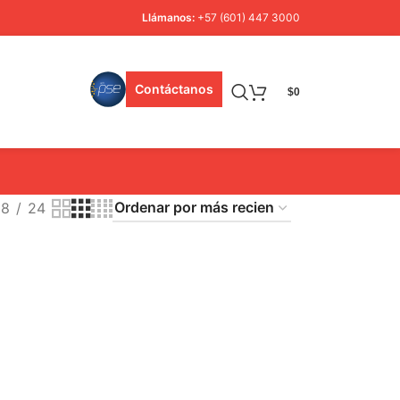
Llámanos:
+57 (601) 447 3000
Contáctanos
$
0
18
24