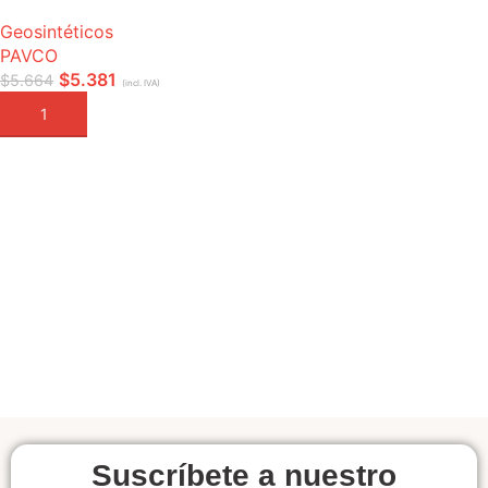
Geosintéticos
PAVCO
$
5.381
$
5.664
(incl. IVA)
AÑADIR A LA CESTA
Suscríbete a nuestro