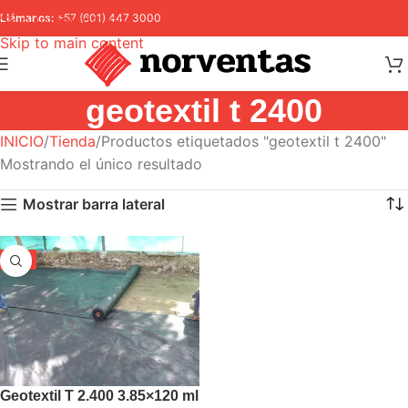
Skip to navigation
Llámanos:
+57 (601) 447 3000
Skip to main content
geotextil t 2400
INICIO
Tienda
Productos etiquetados "geotextil t 2400"
Mostrando el único resultado
Mostrar barra lateral
-5%
Geotextil T 2.400 3.85×120 ml