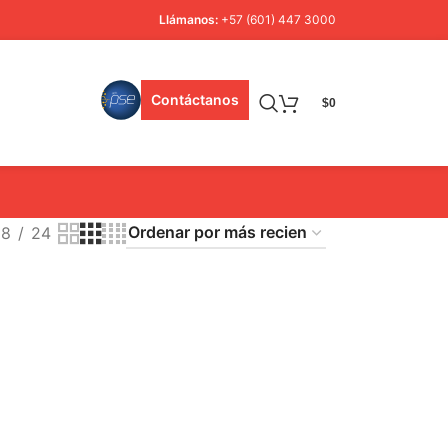
Llámanos:
+57 (601) 447 3000
Contáctanos
$
0
18
24