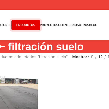
CIONES
PRODUCTOS
PROYECTOS
CLIENTES
NOSOTROS
BLOG
filtración suelo
ductos etiquetados "filtración suelo"
Mostrar
9
12