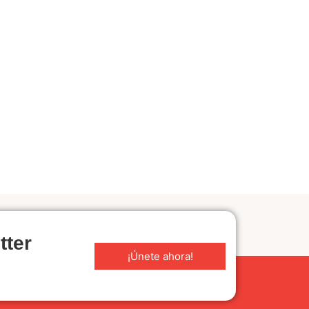
tter
¡Únete ahora!