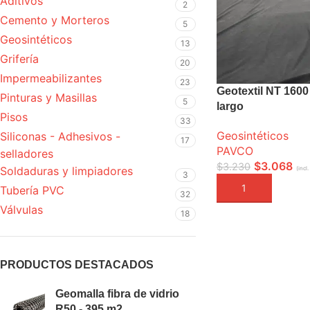
Aditivos
2
Cemento y Morteros
5
Geosintéticos
13
Grifería
20
Impermeabilizantes
23
Geotextil NT 1600
Pinturas y Masillas
5
largo
Pisos
33
Geosintéticos
Siliconas - Adhesivos -
17
PAVCO
selladores
$
3.068
$
3.230
Soldaduras y limpiadores
(incl.
3
AÑADIR A LA CEST
Tubería PVC
32
Válvulas
18
PRODUCTOS DESTACADOS
Geomalla fibra de vidrio
R50 - 395 m2