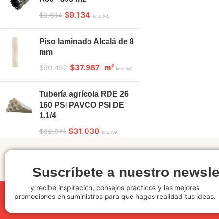
$
9.134
$
9.614
(incl. IVA)
Piso laminado Alcalá de 8
mm
$
37.987
m²
$
60.452
(incl. IVA)
Tubería agrícola RDE 26
160 PSI PAVCO PSI DE
1.1/4
$
31.038
$
32.671
(incl. IVA)
Suscríbete a nuestro newsle
y recibe inspiración, consejos prácticos y las mejores
promociones en suministros para que hagas realidad tus ideas.