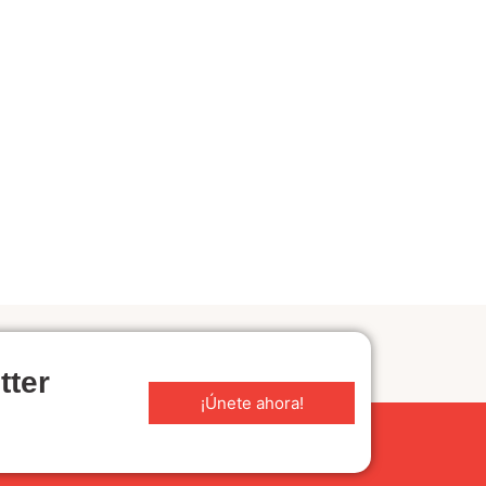
tter
¡Únete ahora!