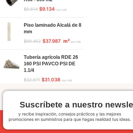
$
9.134
$
9.614
(incl. IVA)
Piso laminado Alcalá de 8
mm
$
37.987
m²
$
60.452
(incl. IVA)
Tubería agrícola RDE 26
160 PSI PAVCO PSI DE
1.1/4
$
31.038
$
32.671
(incl. IVA)
Suscríbete a nuestro newsle
y recibe inspiración, consejos prácticos y las mejores
promociones en suministros para que hagas realidad tus ideas.