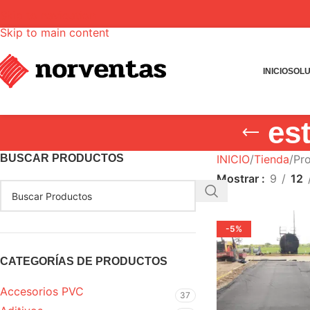
Skip to navigation
Skip to main content
INICIO
SOLU
es
BUSCAR PRODUCTOS
INICIO
Tienda
Pro
Mostrar
9
12
-5%
CATEGORÍAS DE PRODUCTOS
Accesorios PVC
37