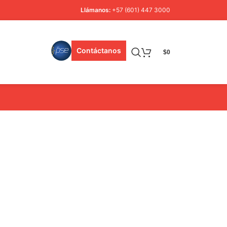
Llámanos:
+57 (601) 447 3000
Contáctanos
$
0