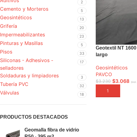
Aditivos
2
Cemento y Morteros
5
Geosintéticos
13
Grifería
20
Impermeabilizantes
23
Pinturas y Masillas
5
Geotextil NT 1600
Pisos
33
largo
Siliconas - Adhesivos -
17
Geosintéticos
selladores
PAVCO
Soldaduras y limpiadores
3
$
3.068
$
3.230
(incl.
Tubería PVC
32
AÑADIR A LA CEST
Válvulas
18
PRODUCTOS DESTACADOS
Geomalla fibra de vidrio
R50 - 395 m2