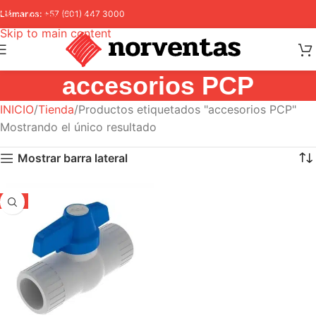
Skip to navigation
Llámanos:
+57 (601) 447 3000
Skip to main content
accesorios PCP
INICIO
Tienda
Productos etiquetados "accesorios PCP"
Mostrando el único resultado
Mostrar barra lateral
-5%