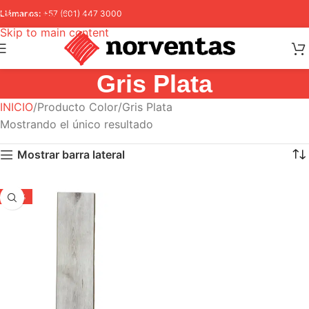
Skip to navigation
Llámanos:
+57 (601) 447 3000
Skip to main content
Gris Plata
INICIO
Producto Color
Gris Plata
Mostrando el único resultado
Mostrar barra lateral
-30%