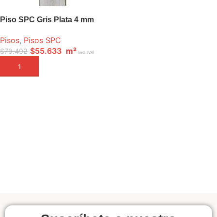
Piso SPC Gris Plata 4 mm
Pisos
,
Pisos SPC
$
55.633
m²
$
79.492
(incl. IVA)
AÑADIR A LA CESTA