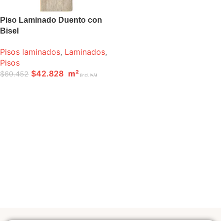
Piso Laminado Duento con
Bisel
Pisos laminados
,
Laminados
,
Pisos
$
42.828
m²
$
60.452
(incl. IVA)
LEER MÁS