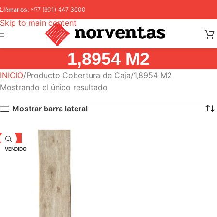
Skip to navigation
Llámanos:
+57 (601) 447 3000
Skip to main content
1,8954 M2
INICIO
Producto Cobertura de Caja
1,8954 M2
Mostrando el único resultado
Mostrar barra lateral
-29%
VENDIDO