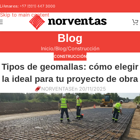
Skip to navigation
Llámanos:
+57 (601) 447 3000
Skip to main content
Blog
Inicio
Blog
Construcción
CONSTRUCCIÓN
Tipos de geomallas: cómo elegir
la ideal para tu proyecto de obra
NORVENTAS
En 20/11/2025