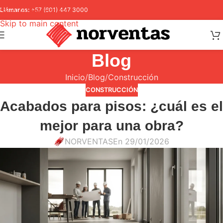
Skip to navigation
Llámanos:
+57 (601) 447 3000
Skip to main content
Blog
Inicio
Blog
Construcción
CONSTRUCCIÓN
Acabados para pisos: ¿cuál es el
mejor para una obra?
NORVENTAS
En 29/01/2026