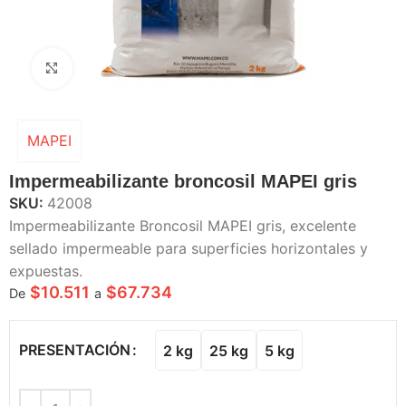
Haga Click para agrandar
MAPEI
Impermeabilizante broncosil MAPEI gris
SKU:
42008
Impermeabilizante Broncosil MAPEI gris, excelente
sellado impermeable para superficies horizontales y
expuestas.
$
10.511
$
67.734
De
a
PRESENTACIÓN
2 kg
25 kg
5 kg