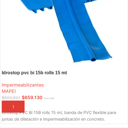
Idrostop pvc bi 15b rolls 15 mt
Impermeabilizantes
MAPEI
$
659.130
$
693.821
(incl. IVA)
AÑADIR A LA CESTA
Idrostop PVC BI 15B rolls 15 mt, banda de PVC flexible para
juntas de dilatación e impermeabilización en concreto.