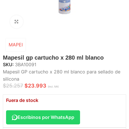
Haga Click para agrandar
MAPEI
Mapesil gp cartucho x 280 ml blanco
SKU:
3BA10091
Mapesil GP cartucho x 280 ml blanco para sellado de
silicona
$
25.257
$
23.993
(incl. IVA)
Fuera de stock
Escribinos por WhatsApp