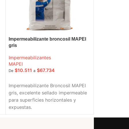
Impermeabilizante broncosil MAPEI
broncocubierta
gris
impermeabiliz
Impermeabilizantes
Impermeabiliz
MAPEI
MAPEI
$
10.511
$
67.734
$
13.292
$
De
a
De
a
SELECCIONE OPCIONES
SELECCIONE O
Impermeabilizante Broncosil MAPEI
Broncocubierta
gris, excelente sellado impermeable
una barrera i
para superficies horizontales y
Ideal para tec
expuestas.
terrazas y cub