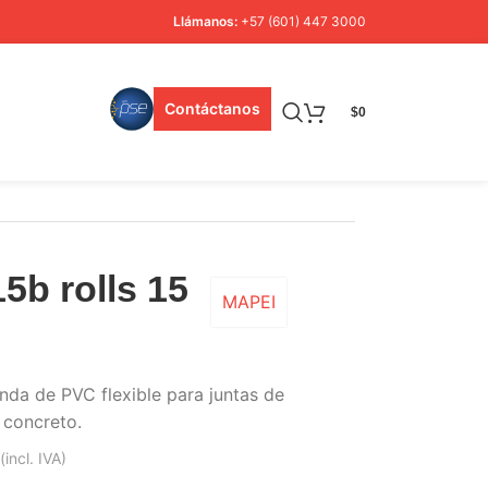
Llámanos:
+57 (601) 447 3000
Contáctanos
$
0
15b rolls 15
MAPEI
anda de PVC flexible para juntas de
 concreto.
(incl. IVA)