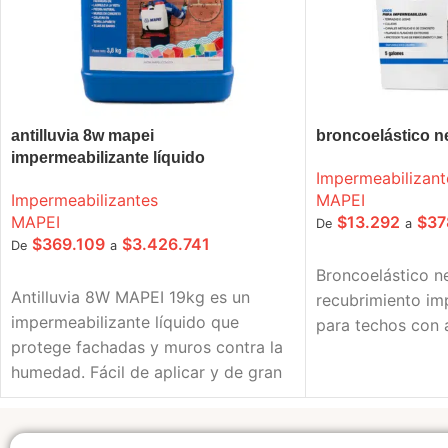
antilluvia 8w mapei
broncoelástico n
impermeabilizante líquido
Impermeabilizant
Impermeabilizantes
MAPEI
MAPEI
$
13.292
$
37
De
a
$
369.109
$
3.426.741
De
a
SELECCIONE OPC
Broncoelástico ne
SELECCIONE OPCIONES
Antilluvia 8W MAPEI 19kg es un
recubrimiento im
impermeabilizante líquido que
para techos con 
protege fachadas y muros contra la
humedad. Fácil de aplicar y de gran
rendimiento, evita filtraciones por
lluvia y prolonga la vida útil de la
superficie.