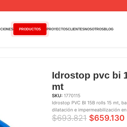
CIONES
PRODUCTOS
PROYECTOS
CLIENTES
NOSOTROS
BLOG
s 15 mt
Idrostop pvc bi 
mt
SKU:
1770115
Idrostop PVC BI 15B rolls 15 mt, b
dilatación e impermeabilización en
$
693.821
$
659.130