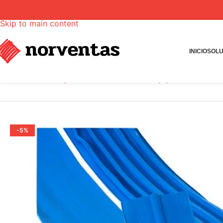
Skip to navigation
Skip to main content
INICIO
SOLU
INICIO
Tienda
Impermeabilizantes
Idrostop pvc bi 15b roll
-5%