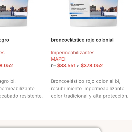
egro
broncoelástico rojo colonial
es
Impermeabilizantes
MAPEI
8.052
$
83.551
$
378.052
De
a
IONES
SELECCIONE OPCIONES
gro bl,
Broncoelástico rojo colonial bl,
permeabilizante
recubrimiento impermeabilizante
acabado resistente.
color tradicional y alta protección.