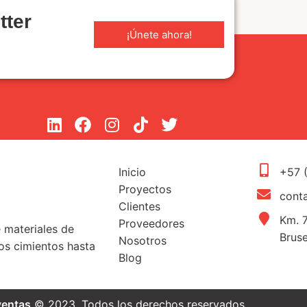
tter
¡Únete ahora!
Inicio
+57 
Proyectos
cont
Clientes
Km. 7
Proveedores
e materiales de
Brus
Nosotros
s cimientos hasta
Blog
ventas
© 2023. Todos los derechos reservados.