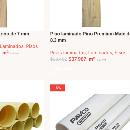
arino de 7 mm
Piso laminado Pino Premium Mate d
8.3 mm
Laminados
,
Pisos
m²
Pisos laminados
,
Laminados
,
Pisos
(incl. IVA)
$
37.987
m²
$
60.452
(incl. IVA)
A
LEER MÁS
-5%