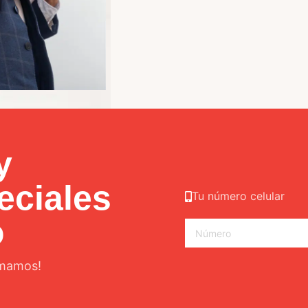
y
eciales
Tu número celular
o
amamos!