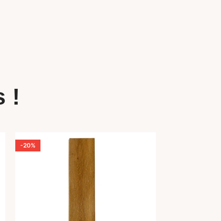
 !
-20%