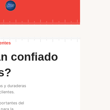
entes
n confiado
s?
as y duraderas
lientes.
ortantes del
 para la