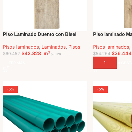
Piso Laminado Duento con Bisel
Piso laminado M
Pisos laminados
,
Laminados
,
Pisos
Pisos laminados
,
$
42.828
m²
$
36.444
$
60.452
$
54.264
(incl. IVA)
LEER MÁS
AÑADIR A LA CEST
-5%
-5%