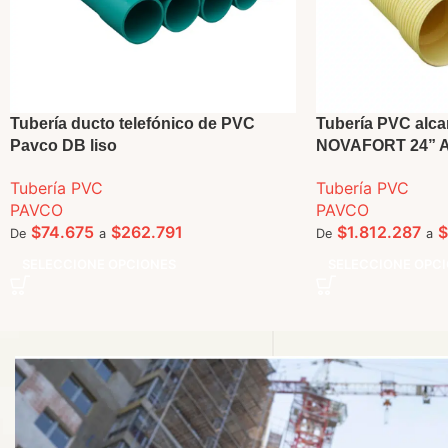
Tubería ducto telefónico de PVC
Tubería PVC alcan
Pavco DB liso
NOVAFORT 24” A 
Tubería PVC
Tubería PVC
PAVCO
PAVCO
$
74.675
$
262.791
$
1.812.287
$
De
a
De
a
SELECCIONE OPCIONES
SELECCIONE OPC