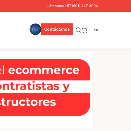
Llámanos:
+57 (601) 447 3000
Contáctanos
$
0