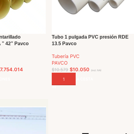
tarillado
Tubo 1 pulgada PVC presión RDE
” 42” Pavco
13.5 Pavco
Tubería PVC
PAVCO
7.754.014
$
10.050
$
10.579
(incl. IVA)
IONES
AÑADIR A LA CESTA