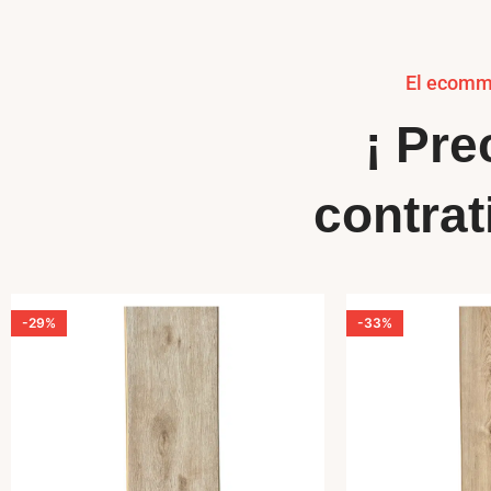
El ecomme
¡ Pre
contrat
-29%
-33%
VENDIDO