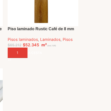
e
Piso laminado Rustic Café de 8 mm
Pisos laminados
,
Laminados
,
Pisos
$
52.345
m²
$
65.212
(incl. IVA)
AÑADIR A LA CESTA