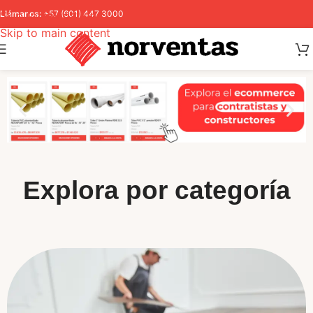
Skip to navigation
Llámanos:
+57 (601) 447 3000
Skip to main content
Explora por categoría