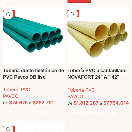
-5%
-5%
Tubería ducto telefónico de
Tubería PVC alcantarillado
PVC Pavco DB liso
NOVAFORT 24” A ” 42”
Pavco
Tubería PVC
Tubería PVC
PAVCO
PAVCO
$
74.675
$
262.791
$
1.812.287
$
7.754.014
De
a
De
a
SELECCIONE OPCIONES
SELECCIONE OPCIONES
-5%