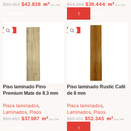
$
42.828
m²
$
36.444
m²
$
60.452
$
54.264
(incl. IVA)
(incl. IVA)
LEER MÁS
AÑADIR A LA CESTA
-37%
-20%
VENDIDO
Piso laminado Pino
Piso laminado Rustic Café
Premium Mate de 8.3 mm
de 8 mm
Pisos laminados
,
Pisos laminados
,
Laminados
,
Pisos
Laminados
,
Pisos
$
37.987
m²
$
52.345
m²
$
60.452
$
65.212
(incl. IVA)
(incl. IVA)
LEER MÁS
AÑADIR A LA CESTA