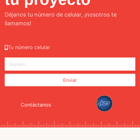
Déjanos tu número de celular, ¡nosotros te
llamamos!
Tu número celular
Enviar
Contáctanos