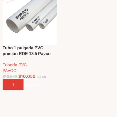
Tubo 1 pulgada PVC
presión RDE 13.5 Pavco
Tubería PVC
PAVCO
$
10.050
$
10.579
(incl. IVA)
AÑADIR A LA CESTA