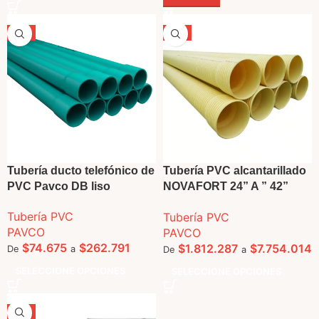
-5%
-5%
Tubería ducto telefónico de
Tubería PVC alcantarillado
PVC Pavco DB liso
NOVAFORT 24” A ” 42”
Pavco
Tubería PVC
Tubería PVC
PAVCO
PAVCO
$
74.675
$
262.791
$
1.812.287
$
7.754.014
De
a
De
a
SELECCIONE OPCIONES
SELECCIONE OPCIONES
-5%