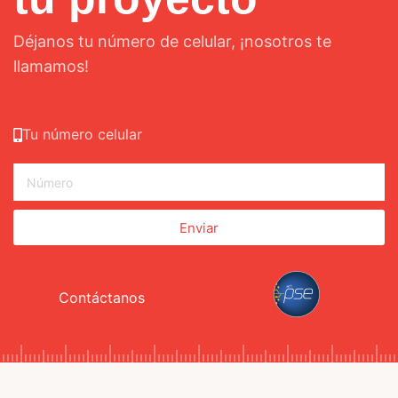
Déjanos tu número de celular, ¡nosotros te
llamamos!
Tu número celular
Enviar
Contáctanos