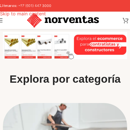
Skip to navigation
Llámanos:
+57 (601) 447 3000
Skip to main content
Explora por categoría