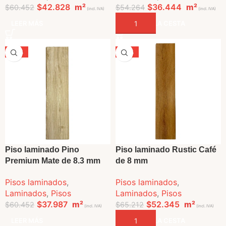
$
42.828
m²
$
36.444
m²
$
60.452
$
54.264
(incl. IVA)
(incl. IVA)
LEER MÁS
AÑADIR A LA CESTA
-37%
-20%
VENDIDO
Piso laminado Pino
Piso laminado Rustic Café
Premium Mate de 8.3 mm
de 8 mm
Pisos laminados
,
Pisos laminados
,
Laminados
,
Pisos
Laminados
,
Pisos
$
37.987
m²
$
52.345
m²
$
60.452
$
65.212
(incl. IVA)
(incl. IVA)
LEER MÁS
AÑADIR A LA CESTA