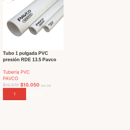
Tubo 1 pulgada PVC
presión RDE 13.5 Pavco
Tubería PVC
PAVCO
$
10.050
$
10.579
(incl. IVA)
AÑADIR A LA CESTA