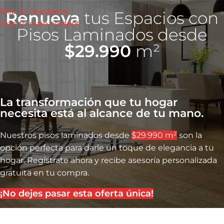
Skip to navigation
Renueva
tus Espacios con
Skip to main content
Pisos Laminados desde
$29.990
m²
La transformación que tu hogar
necesita está al alcance de tu mano.
Nuestros pisos laminados desde
$29.990 m²
son la
opción perfecta para darle un toque de elegancia a tu
hogar. Regístrate ahora y recibe asesoría personalizada
gratuita en tu compra.
¡No dejes pasar esta oferta única!