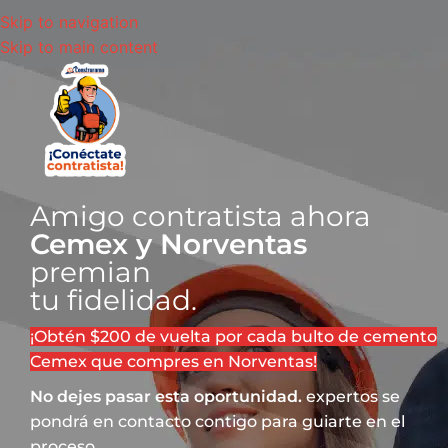
Skip to navigation
Skip to main content
Amigo contratista ahora
Cemex y Norventas
premian
tu fidelidad.
¡Obtén $200 de vuelta por cada bulto de cemento
Cemex que compres en Norventas!
No dejes pasar esta oportunidad.
expertos se
pondrá en contacto contigo para guiarte en el
proceso.