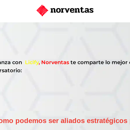
anza con
Licify
, Norventas
te comparte lo mejor 
satorio:
omo podemos ser aliados estratégicos 