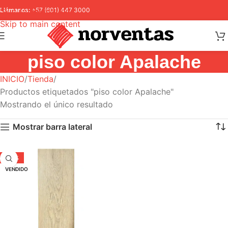
Skip to navigation
Llámanos:
+57 (601) 447 3000
Skip to main content
piso color Apalache
INICIO
Tienda
Productos etiquetados "piso color Apalache"
Mostrando el único resultado
Mostrar barra lateral
-30%
VENDIDO