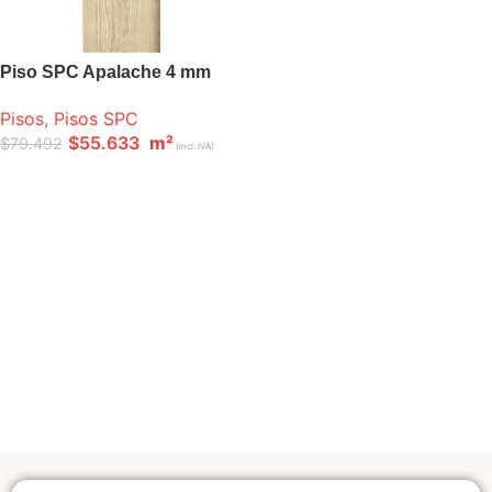
Piso SPC Apalache 4 mm
Pisos
,
Pisos SPC
$
55.633
m²
$
79.492
(incl. IVA)
LEER MÁS