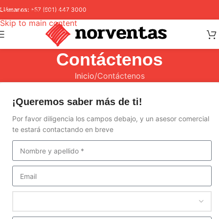
Skip to navigation
Llámanos:
+57 (601) 447 3000
Skip to main content
Contáctenos
Inicio
Contáctenos
¡Queremos saber más de ti!
Por favor diligencia los campos debajo, y un asesor comercial
te estará contactando en breve