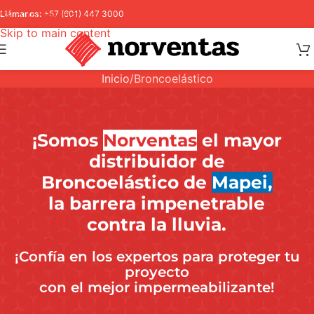
Skip to navigation
Llámanos:
+57 (601) 447 3000
Skip to main content
Inicio
Broncoelástico
¡Somos
Norventas
el mayor
distribuidor de
Broncoelástico de
Mapei,
la barrera impenetrable
contra la lluvia.
¡Confía en los expertos para proteger tu
proyecto
con el mejor impermeabilizante!